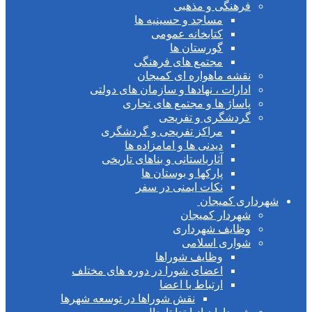
فرهنگی و مذهبی
مساجد و حسینیه ها
کتابخانه عمومی
گورستان ها
مجتمع های فرهنگی
نقشه ماهواره ای کمیجان
ادارات ، نهادها و سازمان های دولتی
پاساژ ها و مجتمع های تجاری
گردشگری و تفریحی
مراکز تفریحی و گردشگری
دیدنی ها و امامزاده ها
آثارباستانی و بناهای تاریخی
پارکها و بوستان ها
نکات ایمنی در سفر
اری کمیجان
شهردار کمیجان
وظایف شهرداری
شواری اسلامی
وظایف شوراها
اعضای شورا در دوره های مختلف
ارتباط با اعضا
نقش شوراها در توسعه شهرها