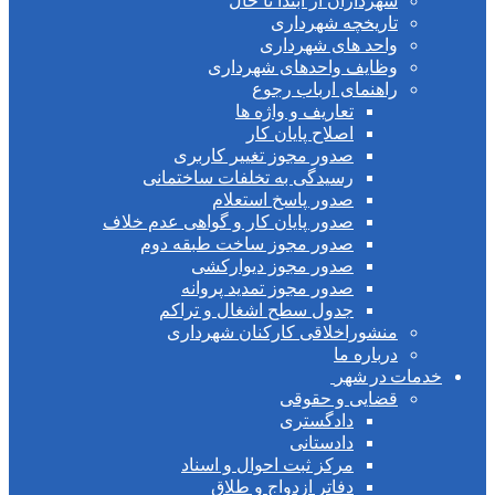
شهرداران از ابتدا تا حال
تاریخچه شهرداری
واحد های شهرداری
وظایف واحدهای شهرداری
راهنمای ارباب رجوع
تعاریف و واژه ها
اصلاح پایان کار
صدور مجوز تغییر کاربری
رسیدگی به تخلفات ساختمانی
صدور پاسخ استعلام
صدور پایان کار و گواهی عدم خلاف
صدور مجوز ساخت طبقه دوم
صدور مجوز دیوارکشی
صدور مجوز تمدید پروانه
جدول سطح اشغال و تراکم
منشوراخلاقی کارکنان شهرداری
درباره ما
ت در شهر
قضایی و حقوقی
دادگستری
دادستانی
مرکز ثبت احوال و اسناد
دفاتر ازدواج و طلاق