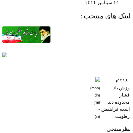
ی منتخب :
(mph)
(in)
(mi)
نفش
-
(in)
ی