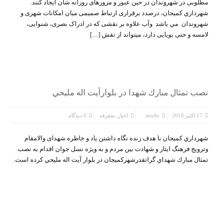
مطلوبی در شهروندان در حین عبور و مرورهای روزانه‏ شان ایجاد کنند.
شهرداري كميجان، درصدد برقراری ارتباط صمیمی میان امکانات شهری و
شهروندان مي باشد وآب علاوه بر نقشی که در ادراک بصری، شنوایی،
لامسه و حتی بویایی دارد، می‏تواند از نقش […]
نصب تمثال مبارك شهدا در بلوارآيت اله مليحي
17 اکتبر 2018
modir
اخبار
,
متفرقه
0 دیدگاه
شهرداري كميجان با هدف زنده نگاه داشتن یاد و خاطره شهدای والامقام
وترویج فرهنگ ایثار و شهادت بین مردم و به ویژه نسل جوان اقدام به نصب
تمثال مبارك شهداي گراتقدرشهركميجان در بلوار آيت اله مليحي کرده است.