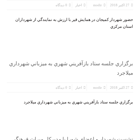
27 اکتبر 2018
modir
اخبار
0 دیدگاه
حضور شهردار كميجان در همايش قير با ارزش به نمايندگي از شهرداران
استان مركزي
برگزاري جلسه ستاد بازآفريني شهري به ميزباني شهرداري
ميلاجرد
27 اکتبر 2018
modir
اخبار
0 دیدگاه
برگزاري جلسه ستاد بازآفريني شهري به ميزباني شهرداري ميلاجرد
نشست شهردار و اعضاي شورا با مديركل ميراث فرهنگي