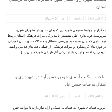
استان
17 اکتبر 2018
modir
اخبار
0 دیدگاه
به گزارش روابط عمومي شهرداري كميجان ، شهردار وشورای شهرو
سرپرست فرمانداری طي نشستي با مدیر کل میراث فرهنگی استان درمحل
فرمانداري كميجان نسبت به بررسی مسائل و مشكلات شهرستان كميجان
در حوزه های گردشگری و میراث فرهنگی از جمله بافت هاي قديمي و ابنيه
تاريخي پرداختند. و از نزديك از برخي آثار تاريخي شهركميجان […]
ساخت اسکلت آبنمای حوض حسن آباد در شهرداری و
انتقال به قنات حسن آباد
17 اکتبر 2018
modir
اخبار
0 دیدگاه
امروزه فضاهای شهری به فضاهایی سبک و آرام نیاز دارند تا بتوانند حس