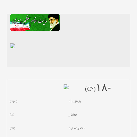
-١٨
(°C)
وزش باد
(mph)
فشار
(in)
محدوده دید
(mi)