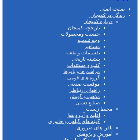
صفحه اصلی
زندگي در كميجان
درباره کمیجان
تاریخچه کمیجان
جمعیت ومحصولات
وجه تسمیه
مشاهیر
تقسیمات و نقشه
پیشینه تاریخی
کتب و مستندات
مراسم ها و باورها
گروه های قومی
موقعیت صنعتی
راههای ارتباطی
مذهب و گویش
صنایع دستی
محیط زیست
اقلیم و آب و هوا
گونه های گیاهی و جانوری
تلفن های ضروری
آموزش و پژوهش