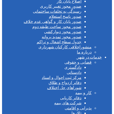
اصلاح پایان کار
صدور مجوز تغییر کاربری
رسیدگی به تخلفات ساختمانی
صدور پاسخ استعلام
صدور پایان کار و گواهی عدم خلاف
صدور مجوز ساخت طبقه دوم
صدور مجوز دیوارکشی
صدور مجوز تمدید پروانه
جدول سطح اشغال و تراکم
منشوراخلاقی کارکنان شهرداری
درباره ما
خدمات در شهر
قضایی و حقوقی
دادگستری
دادستانی
مرکز ثبت احوال و اسناد
دفاتر ازدواج و طلاق
شوراهای حل اختلاف
کار و بیمه
دفاتر کاریابی
شرکت های بیمه
پذیرایی و اقامتی
تالارها