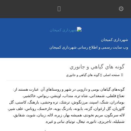
شهرداری کمیجان
وب سایت رسمی و اطلاع رسانی شهرداری کمیجان
گونه هاي گياهي و جانوري
صفحه اصلی
گونه هاي گياهي و جانوري
گونه‌‌های گیاهان بومی و دارویی در شهر و روستاهاي آن عبارت هستند از:
نعناع فلفلی، شمعدانی، شاه‌ تره، منداب، اویشن، ریواس، خاكشیر،
بومادران، شنگ، اسپند، مرزنگوش، ترشك، تره وحشی، بارهنگ، كاسنی، گل
گاوزبان، گل ارغوان، گزنه، بابونه، بادرنگ بویه، خارخسك، روناس، علف شیر،
لاله سرنگون، مریم نخودی، همیشه بهار، زیره، لاله، زینان، شوید، شقایق،
شنبلیله، تاجریزی، تاتوره، تیغال، توتیای نباتی و غیره.