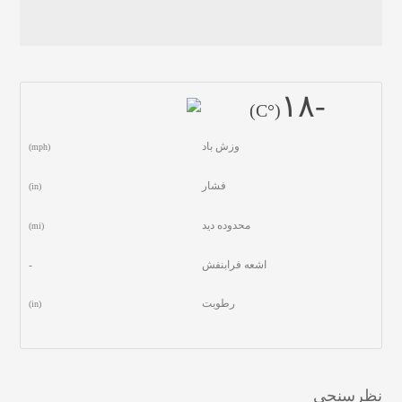
-١٨
(°C)
وزش باد
(mph)
فشار
(in)
محدوده دید
(mi)
اشعه فرابنفش
-
رطوبت
(in)
نظرسنجی