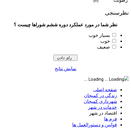
(in)
ی
شما در مورد عملکرد دوره ششم شوراها چیست ؟
سیار خوب
وب
عیف
نمایش نتایج
Loading ...
 اصلی
ي در كميجان
اری کمیجان
ت در شهر
اد در شهر
ها
ن و دستورالعمل ها