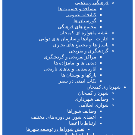
فرهنگی و مذهبی
مساجد و حسینیه ها
کتابخانه عمومی
گورستان ها
مجتمع های فرهنگی
نقشه ماهواره ای کمیجان
ادارات ، نهادها و سازمان های دولتی
پاساژ ها و مجتمع های تجاری
گردشگری و تفریحی
مراکز تفریحی و گردشگری
دیدنی ها و امامزاده ها
آثارباستانی و بناهای تاریخی
پارکها و بوستان ها
نکات ایمنی در سفر
اری کمیجان
شهردار کمیجان
وظایف شهرداری
شواری اسلامی
وظایف شوراها
اعضای شورا در دوره های مختلف
ارتباط با اعضا
نقش شوراها در توسعه شهرها