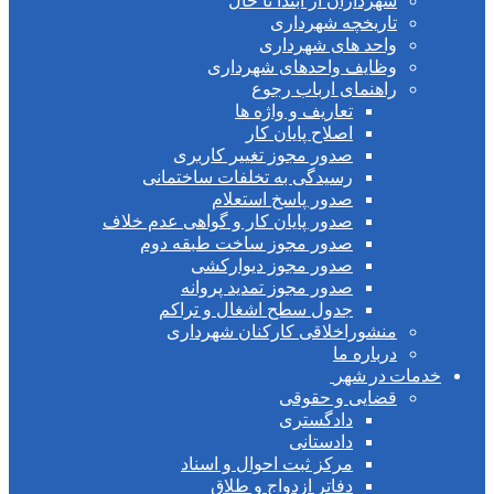
شهرداران از ابتدا تا حال
تاریخچه شهرداری
واحد های شهرداری
وظایف واحدهای شهرداری
راهنمای ارباب رجوع
تعاریف و واژه ها
اصلاح پایان کار
صدور مجوز تغییر کاربری
رسیدگی به تخلفات ساختمانی
صدور پاسخ استعلام
صدور پایان کار و گواهی عدم خلاف
صدور مجوز ساخت طبقه دوم
صدور مجوز دیوارکشی
صدور مجوز تمدید پروانه
جدول سطح اشغال و تراکم
منشوراخلاقی کارکنان شهرداری
درباره ما
ت در شهر
قضایی و حقوقی
دادگستری
دادستانی
مرکز ثبت احوال و اسناد
دفاتر ازدواج و طلاق