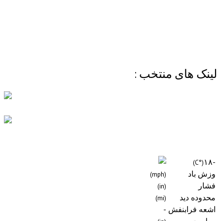
ی منتخب :
(mph)
(in)
(mi)
نفش
-