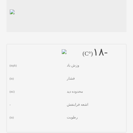
-١٨
(°C)
وزش باد
(mph)
فشار
(in)
محدوده دید
(mi)
اشعه فرابنفش
-
رطوبت
(in)