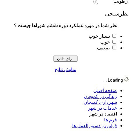
(in)
جی
ر شما در مورد عملکرد دوره ششم شوراها چیست ؟
بسیار خوب
خوب
ضعیف
نمایش نتایج
فحه اصلی
ندگي در كميجان
هرداری کمیجان
دمات در شهر
قتصاد در شهر
رم ها
انین و دستورالعمل ها