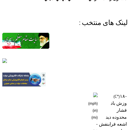
های منتخب :
د
(mph)
(in)
دید
(mi)
رابنفش
-