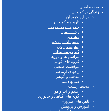
فحه اصلی
ندگي در كميجان
درباره کمیجان
تاریخچه کمیجان
جمعیت ومحصولات
وجه تسمیه
مشاهیر
تقسیمات و نقشه
پیشینه تاریخی
کتب و مستندات
مراسم ها و باورها
گروه های قومی
موقعیت صنعتی
راههای ارتباطی
مذهب و گویش
صنایع دستی
محیط زیست
اقلیم و آب و هوا
گونه های گیاهی و جانوری
تلفن های ضروری
آموزش و پژوهش