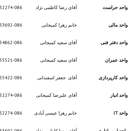
راست
آقای رضا کاظمی نژاد
35452274-086
الی
خانم زهرا کمیجانی
35453692-086
تر فنی
آقای سعید کمیجانی
35454862-086
مران
آقای سعید کمیجانی
35455521-086
رپردازی
آقای جعفر اسفندانی
35455422-086
ار
آقای علیرضا کمیجانی
35452274-086
خانم زهرا عیسی آبادی
35452274-086
ور اداری
آقای رضا کاظمی نژاد
35453692-086