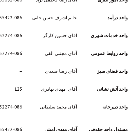
آمد
خانم اشرف حسن خانی
35455422-086
دمات شهری
آقای حسین کارگر
35452274-086
وابط عمومی
آقای مجتبی الفی
35452274-086
ضای سبز
آقای رضا صمدی
–
تش نشانی
آقای مهدی بهادری
125
یرخانه
آقای محمد سلطانی
35452274-086
واحد حقوقي
آقاي مهدي اميني
35455422-086