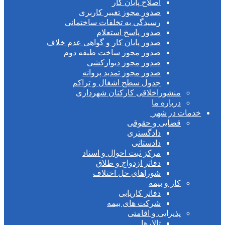
اصلاح پایان کار
صدور مجوز تغییر کاربری
رسیدگی به تخلفات ساختمانی
صدور پاسخ استعلام
صدور پایان کار و گواهی عدم خلاف
صدور مجوز ساخت طبقه دوم
صدور مجوز دیوارکشی
صدور مجوز تمدید پروانه
جدول سطح اشغال و تراکم
منشوراخلاقی کارکنان شهرداری
درباره ما
دمات در شهر
قضایی و حقوقی
دادگستری
دادستانی
مرکز ثبت احوال و اسناد
دفاتر ازدواج و طلاق
شوراهای حل اختلاف
کار و بیمه
دفاتر کاریابی
شرکت های بیمه
پذیرایی و اقامتی
تالارها