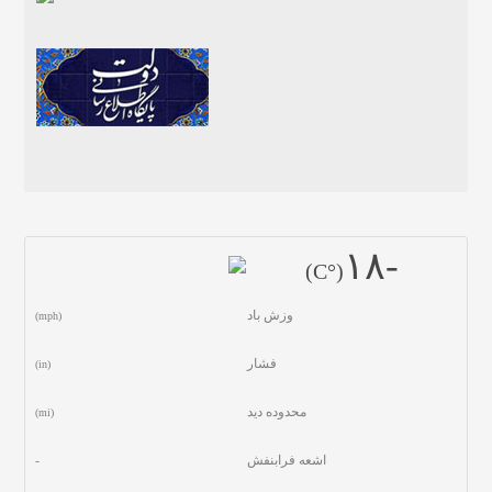
-١٨
(°C)
وزش باد
(mph)
فشار
(in)
محدوده دید
(mi)
اشعه فرابنفش
-