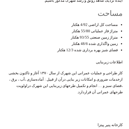
آینده نزدیک شاهد رونق و رشد شهرک مذکور باشیم.
مساحت
مساحت کل اراضی 4/92 هکتار
متراژ فاز عملیاتی 55/80 هکتار
متراژ زمین صنعتی 93/55 هکتار
زمین واگذاری شده 48/6 هکتار
فضای شبز بهره برداری شده 12/3 هکتار
اطلاعات زیربنایی
کار طراحی و عملیات عمرانی این شهرک از سال ۱۳۷۰ آغاز و تاکنون بخشی
ازخدمات ضروری و امکانات زیر بنایی درآن از قبیل : آماده‌سازی ،آب ، برق ،
،فضای سبز و … انجام و تکمیل طرحهای زیربنایی این شهرک دراولویت
طرحهای عمرانی آن قراردارد.
کارخانه پنیر پیتزا