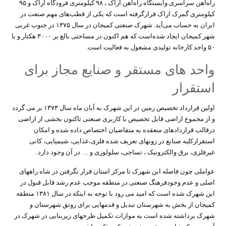
راه‌آهن سراسری وايستگاه راه‌آهن اراک ، ۹۸ كيلومتری فرودگاه اراک و ۹۵
كيلومتری گمرک ‌اراک قرارگرفته است که یکی از قطب‌های مهم صنعت در
ایران به حساب می‌آید. شهرک صنعتی کمیجان در سال ۱۳۷۵ در جنوب غربی
شهر کمیجان ایجاد شده‌است که هم اکنون در مساحتی بالغ بر ۳۰۰۰ هکتار و با
۵۰ واحد کارخانه تولیدی مشغول به فعالیت است.
واحد های مستقر و صنایع مجاز برای
استقرار
اولین قرارداد تخصیص زمین در این شهرک به آبان ماه سال ۱۳۷۳ بر می گردد
و از مجموع اراضی قابل تخصیص با کاربری صنعتی تاکنون بخشی از اراضی
درقالب قراردادهای منعقده به متقاضیان اختصاص داده شده و امکان
استقرارکلیه صنایع در زونهای تعریف شده فلزی،غذایی، شیمیایی، کانی
غیرفلزی، برق والکترونیک ، نساجی، سلولوزی و … در آن وجود دارد.
عواملی چون فاصله این شهرک تا مرکز استان قرار نگرفتن در شاه راههای
اصلی و عدم وجودفرهنگ صنعتی در منطقه موجب عدم رشد قابل قبول در
این شهرک شده است که امید می رود با توجه به اینکه در سال ۱۳۸۱ منطقه
کمیجان از بخش به شهرستان تبدیل و قدمهایی برای رونق شهرستان و
شهرک برداشته شده است به موازات تکمیل طرحهای زیربنایی در شهرک در