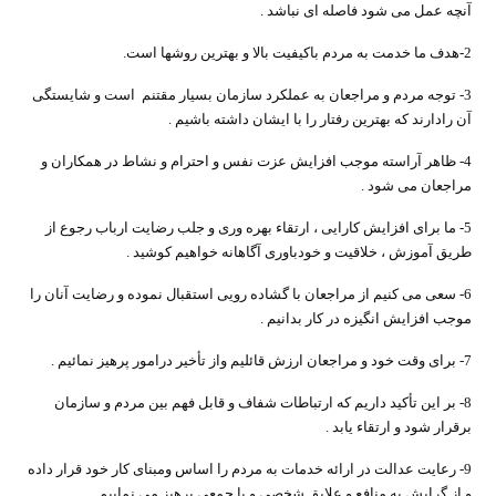
آنچه عمل می شود فاصله ای نباشد .
2-هدف ما خدمت به مردم باکیفیت بالا و بهترین روشها است.
3- توجه مردم و مراجعان به عملکرد سازمان بسیار مقتنم است و شایستگی
آن رادارند که بهترین رفتار را با ایشان داشته باشیم .
4- ظاهر آراسته موجب افزایش عزت نفس و احترام و نشاط در همکاران و
مراجعان می شود .
5- ما برای افزایش کارایی ، ارتقاء بهره وری و جلب رضایت ارباب رجوع از
طریق آموزش ، خلاقیت و خودباوری آگاهانه خواهیم کوشید .
6- سعی می کنیم از مراجعان با گشاده رویی استقبال نموده و رضایت آنان را
موجب افزایش انگیزه در کار بدانیم .
7- برای وقت خود و مراجعان ارزش قائلیم واز تأخیر درامور پرهیز نمائیم .
8- بر این تأکید داریم که ارتباطات شفاف و قابل فهم بین مردم و سازمان
برقرار شود و ارتقاء یابد .
9- رعایت عدالت در ارائه خدمات به مردم را اساس ومبنای کار خود قرار داده
و از گرایش به منافع و علایق شخصی و یا جمعی پرهیز می نماییم .