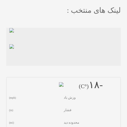
لینک های منتخب :
-١٨
(°C)
وزش باد
(mph)
فشار
(in)
محدوده دید
(mi)