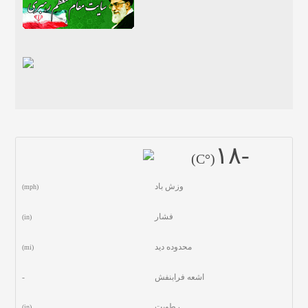
-١٨
(°C)
وزش باد
(mph)
فشار
(in)
محدوده دید
(mi)
اشعه فرابنفش
-
رطوبت
(in)