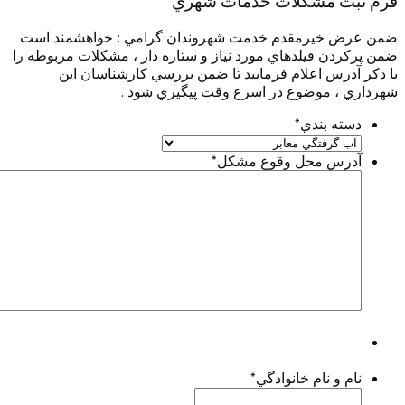
 مشكلات خدمات شهري
يرمقدم خدمت شهروندان گرامي : خواهشمند است
 فيلدهاي مورد نياز و ستاره دار ، مشكلات مربوطه را
س اعلام فرماييد تا ضمن بررسي كارشناسان اين
موضوع در اسرع وقت پيگيري شود .
 بندي
*
 محل وقوع مشكل
*
 نام خانوادگي
*