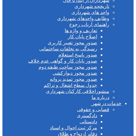
شهرداران از ابتدا تا حال
تاریخچه شهرداری
واحد های شهرداری
وظایف واحدهای شهرداری
راهنمای ارباب رجوع
تعاریف و واژه ها
اصلاح پایان کار
صدور مجوز تغییر کاربری
رسیدگی به تخلفات ساختمانی
صدور پاسخ استعلام
صدور پایان کار و گواهی عدم خلاف
صدور مجوز ساخت طبقه دوم
صدور مجوز دیوارکشی
صدور مجوز تمدید پروانه
جدول سطح اشغال و تراکم
منشوراخلاقی کارکنان شهرداری
درباره ما
ت در شهر
قضایی و حقوقی
دادگستری
دادستانی
مرکز ثبت احوال و اسناد
دفاتر ازدواج و طلاق