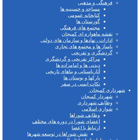
فرهنگی و مذهبی
مساجد و حسینیه ها
کتابخانه عمومی
گورستان ها
مجتمع های فرهنگی
نقشه ماهواره ای کمیجان
ادارات ، نهادها و سازمان های دولتی
پاساژ ها و مجتمع های تجاری
گردشگری و تفریحی
مراکز تفریحی و گردشگری
دیدنی ها و امامزاده ها
آثارباستانی و بناهای تاریخی
پارکها و بوستان ها
نکات ایمنی در سفر
اری کمیجان
شهردار کمیجان
وظایف شهرداری
شواری اسلامی
وظایف شوراها
اعضای شورا در دوره های مختلف
ارتباط با اعضا
نقش شوراها در توسعه شهرها