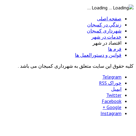
Loading ...
 اصلی
ي در كميجان
اری کمیجان
ت در شهر
اد در شهر
ها
ن و دستورالعمل ها
این سایت متعلق به شهرداری کمیجان می باشد .
Tele
RSS
Tw
Face
Goo
Insta