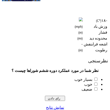
(mph)
(in)
(mi)
نفش
-
(in)
ی
شما در مورد عملکرد دوره ششم شوراها چیست ؟
سیار خوب
وب
عیف
نمایش نتایج