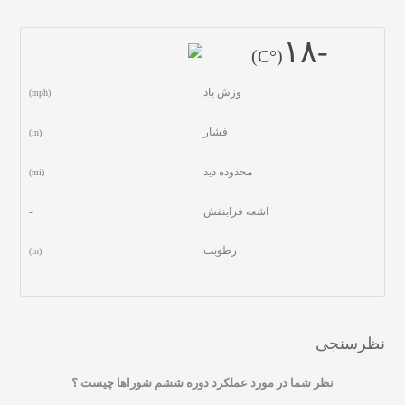
-١٨
(°C)
وزش باد
(mph)
فشار
(in)
محدوده دید
(mi)
اشعه فرابنفش
-
رطوبت
(in)
نظرسنجی
نظر شما در مورد عملکرد دوره ششم شوراها چیست ؟