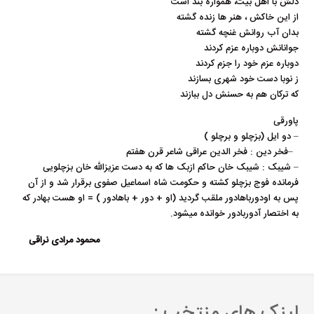
دلش با اهل بیت، همواره بند است
از این خاکش ، هنر ها زنده گشته
بدان آب روانش غنچه گشته
جوانانش دوباره عزم کردند
دوباره عزم خود را جزم کردند
ز نوبا دست خود شهری بسازند
که ترکان هم به حسنش دل ببازند
پاورقی
– دو ایل (بزچلو و برچلو
(
–
فخر دین : فخر الدین عراقی شاعر قرن هفتم
– شیبک : شیبک خان حاکم ازبک ها که به دست عزیزالله خان بزچلویی
فرمانده فوج بزچلو کشته و حکومت شاه اسماعیل صفوی برقرار شد و از آن
پس به اودورباهادور ملقب گردید (او + دور + باهادور ) = او هست بهادر که
به اختصار آدوربادور خوانده میشود
.
محمود مرادی نراقی
لینک های منتخب :