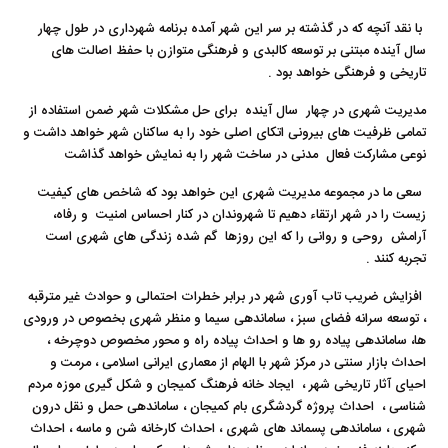
با نقد آنچه که در گذشته بر سر این شهر آمده برنامه شهرداری در طول چهار
سال آینده مبتنی بر توسعه کالبدی و فرهنگی متوازن با حفظ اصالت های
تاریخی و فرهنگی خواهد بود .
مدیریت شهری در چهار سال آینده برای حل مشکلات شهر ضمن استفاده از
تمامی ظرفیت های بیرونی اتکای اصلی خود را به ساکنان شهر خواهد داشت و
نوعی مشارکت فعال مدنی در ساخت شهر را به نمایش خواهد گذاشت
سعی ما در مجموعه مدیریت شهری این خواهد بود که شاخص های کیفیت
زیست را در شهر ارتقاء دهیم تا شهروندان در کنار احساس امنیت و رفاه،
آرامش روحی و روانی را که این روزها گم شده زندگی های شهری است
تجربه کنند .
افزایش ضریب تاب آوری شهر در برابر خطرات احتمالی و حوادث غیر مترقبه
، توسعه سرانه فضای سبز ، ساماندهی سیما و منظر شهری بخصوص در ورودی
ها، ساماندهی پیاده رو ها و احداث پیاده راه و محور مخصوص دوچرخه ،
احداث بازار سنتی در مرکز شهر با الهام از معماری ایرانی اسلامی ، مرمت و
احیای آثار تاریخی شهر ، ایجاد خانه فرهنگ کمیجان و شکل گیری موزه مردم
شناسی ، احداث پروژه گردشگری بام کمیجان ، ساماندهی حمل و نقل درون
شهری ، ساماندهی پسماند های شهری ، احداث کارخانه شن و ماسه ، احداث