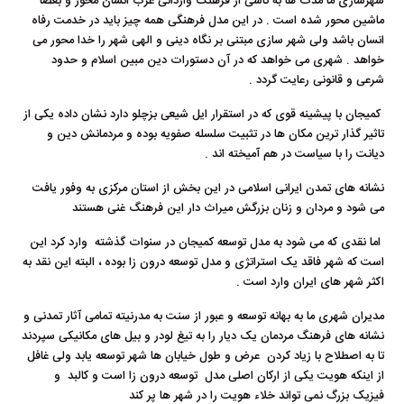
شهرسازی ما مدت ها به تاسی از فرهنگ وارداتی غرب انسان محور و بعضا
ماشین محور شده است . در این مدل فرهنگی همه چیز باید در خدمت رفاه
انسان باشد ولی شهر سازی مبتنی بر نگاه دینی و الهی شهر را خدا محور می
خواهد . شهری می خواهد که در آن دستورات دین مبین اسلام و حدود
شرعی و قانونی رعایت گردد .
کمیجان با پیشینه قوی که در استقرار ایل شیعی بزچلو دارد نشان داده یکی از
تاثیر گذار ترین مکان ها در تثبیت سلسله صفویه بوده و مردمانش دین و
دیانت را با سیاست در هم آمیخته اند .
نشانه های تمدن ایرانی اسلامی در این بخش از استان مرکزی به وفور یافت
می شود و مردان و زنان بزرگش میراث دار این فرهنگ غنی هستند
اما نقدی که می شود به مدل توسعه کمیجان در سنوات گذشته وارد کرد این
است که شهر فاقد یک استراتژی و مدل توسعه درون زا بوده ، البته این نقد به
اکثر شهر های ایران وارد است .
مدیران شهری ما به بهانه توسعه و عبور از سنت به مدرنیته تمامی آثار تمدنی و
نشانه های فرهنگ مردمان یک دیار را به تیغ لودر و بیل های مکانیکی سپردند
تا به اصطلاح با زیاد کردن عرض و طول خیابان ها شهر توسعه یابد ولی غافل
از اینکه هویت یکی از ارکان اصلی مدل توسعه درون زا است و کالبد و
فیزیک بزرگ نمی تواند خلاء هویت را در شهر ها پر کند