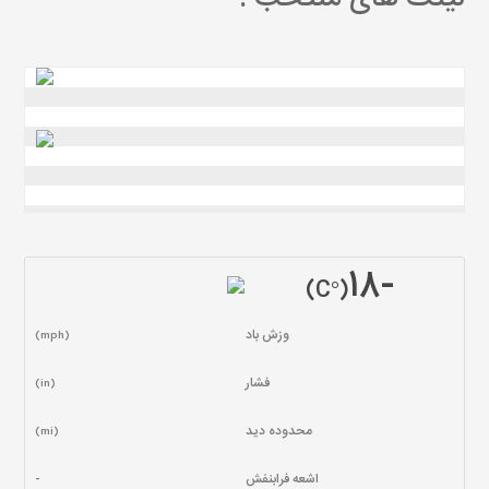
-١٨
(°C)
وزش باد
(mph)
فشار
(in)
محدوده دید
(mi)
اشعه فرابنفش
-