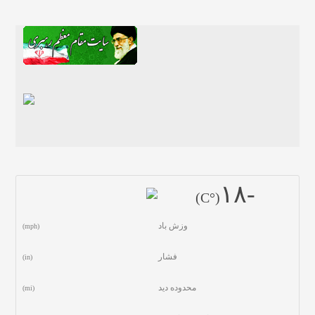
-١٨
(°C)
وزش باد
(mph)
فشار
(in)
محدوده دید
(mi)