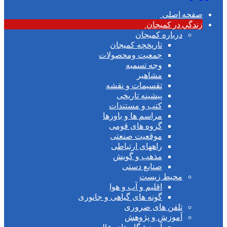
صفحه اصلی
زندگي در كميجان
درباره کمیجان
تاریخچه کمیجان
جمعیت ومحصولات
وجه تسمیه
مشاهیر
تقسیمات و نقشه
پیشینه تاریخی
کتب و مستندات
مراسم ها و باورها
گروه های قومی
موقعیت صنعتی
راههای ارتباطی
مذهب و گویش
صنایع دستی
محیط زیست
اقلیم و آب و هوا
گونه های گیاهی و جانوری
تلفن های ضروری
آموزش و پژوهش