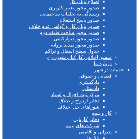
اصلاح پایان کار
صدور مجوز تغییر کاربری
رسیدگی به تخلفات ساختمانی
صدور پاسخ استعلام
صدور پایان کار و گواهی عدم خلاف
صدور مجوز ساخت طبقه دوم
صدور مجوز دیوارکشی
صدور مجوز تمدید پروانه
جدول سطح اشغال و تراکم
منشوراخلاقی کارکنان شهرداری
درباره ما
خدمات در شهر
قضایی و حقوقی
دادگستری
دادستانی
مرکز ثبت احوال و اسناد
دفاتر ازدواج و طلاق
شوراهای حل اختلاف
کار و بیمه
دفاتر کاریابی
شرکت های بیمه
پذیرایی و اقامتی
تالارها