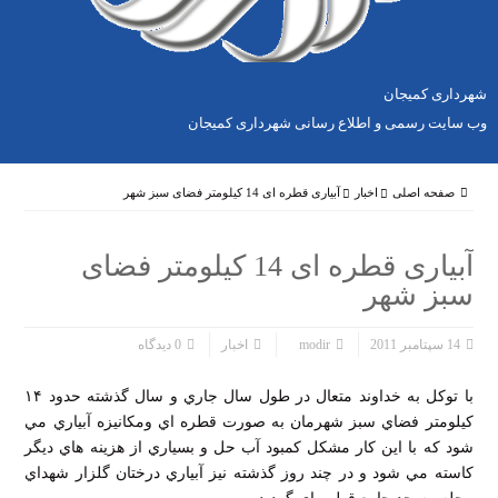
شهرداری کمیجان
وب سایت رسمی و اطلاع رسانی شهرداری کمیجان
صفحه اصلی
اخبار
آبیاری قطره ای 14 کیلومتر فضای سبز شهر
آبیاری قطره ای 14 کیلومتر فضای
سبز شهر
14 سپتامبر 2011
modir
اخبار
0 دیدگاه
با توكل به خداوند متعال در طول سال جاري و سال گذشته حدود ۱۴
كيلومتر فضاي سبز شهرمان به صورت قطره اي ومكانيزه آبياري مي
شود كه با اين كار مشكل كمبود آب حل و بسياري از هزينه هاي ديگر
كاسته مي شود و در چند روز گذشته نيز آبياري درختان گلزار شهداي
محله مسجد جامع قطره اي گرديد