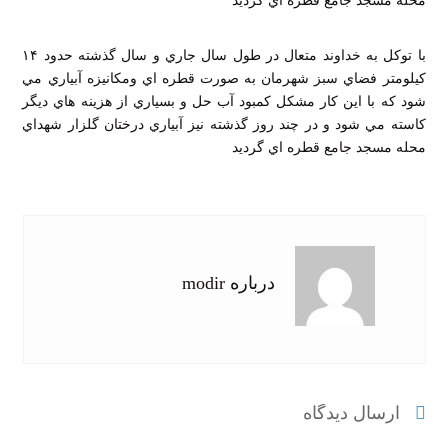
با توكل به خداوند متعال در طول سال جاري و سال گذشته حدود ۱۴
كيلومتر فضاي سبز شهرمان به صورت قطره اي ومكانيزه آبياري مي
شود كه با اين كار مشكل كمبود آب حل و بسياري از هزينه هاي ديگر
كاسته مي شود و در چند روز گذشته نيز آبياري درختان گلزار شهداي
محله مسجد جامع قطره اي گرديد
درباره modir
ارسال دیدگاه