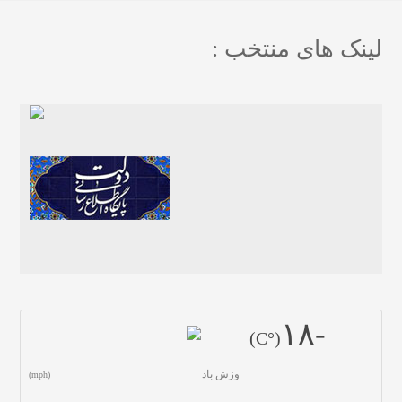
لینک های منتخب :
-١٨
(°C)
وزش باد
(mph)